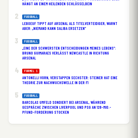
ÄNGT AN EINEM HEILENDEN SCHLÜSSELBEIN
FUSSBALL
LEBOEUF TIPPT AUF ARSENAL ALS TITELVERTEIDIGER, WARNT
ABER: „NIEMAND KANN SALIBA ERSETZEN“
FUSSBALL
„EINE DER SCHWERSTEN ENTSCHEIDUNGEN MEINES LEBENS“:
BRUNO GUIMARAES VERLÄSST NEWCASTLE IN RICHTUNG
ARSENAL
FORMEL 1
ANTONELLI VORN, VERSTAPPEN SECHSTER: STEINER HAT EINE
THEORIE ZUR NACHWUCHSWELLE IN DER F1
FUSSBALL
BARCOLAS UMFELD SONDIERT BEI ARSENAL, WÄHREND
GESPRÄCHE ZWISCHEN LIVERPOOL UND PSG AN 128-MIO.-
PFUND-FORDERUNG STOCKEN