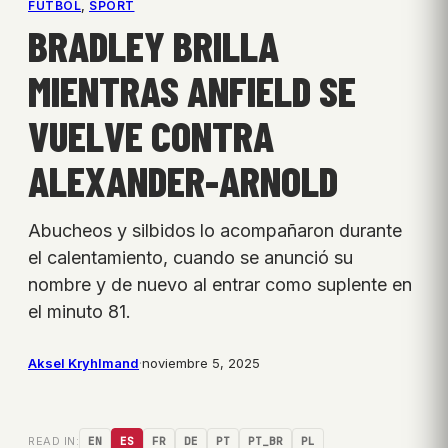
FÚTBOL
, 
SPORT
BRADLEY BRILLA
MIENTRAS ANFIELD SE
VUELVE CONTRA
ALEXANDER-ARNOLD
Abucheos y silbidos lo acompañaron durante
el calentamiento, cuando se anunció su
nombre y de nuevo al entrar como suplente en
el minuto 81.
Aksel Kryhlmand
·
noviembre 5, 2025
READ IN:
EN
ES
FR
DE
PT
PT_BR
PL