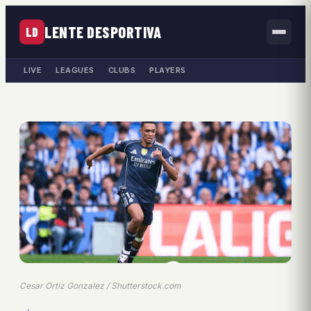
LENTE DESPORTIVA
LD
LIVE
LEAGUES
CLUBS
PLAYERS
Cesar Ortiz Gonzalez / Shutterstock.com