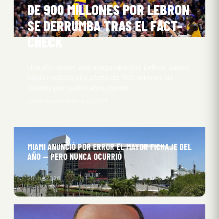
DE 900 MILLONES POR LEBRON
SE DERRUMBA TRAS EL FACT-
CHECK
Una afirmación viral aseguraba que LeBron James
había recibido una oferta de 900 millones de
dólares por cuatro años desde…
Aksel Kryhlmand
4 Ago 2026
MIAMI ANUNCIÓ POR ERROR EL MAYOR FICHAJE DEL
AÑO — PERO NUNCA OCURRIÓ
28 Jul 2026