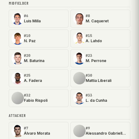
MIDFIELDER
#6
#8
Luis Milla
M. Caqueret
#10
#15
N. Paz
A. Lahdo
#20
#23
M. Baturina
M. Perrone
#25
#30
A. Fadera
Mattia Liberali
#32
#33
Fabio Rispoli
L. da Cunha
ATTACKER
#7
#9
Álvaro Morata
Alessandro Gabrielloni