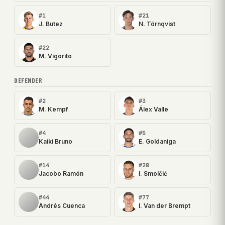
#1
#21
J. Butez
N. Törnqvist
#22
M. Vigorito
DEFENDER
#2
#3
M. Kempf
Álex Valle
#4
#5
Kaiki Bruno
E. Goldaniga
#14
#28
Jacobo Ramón
I. Smolčić
#44
#77
Andrés Cuenca
I. Van der Brempt