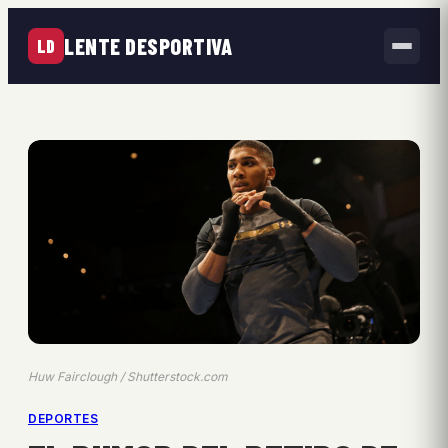
LENTE DESPORTIVA
LD
Huw Fairclough / Shutterstock.com
DEPORTES