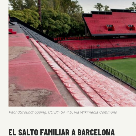
PitchdGroundhopping, CC BY-SA 4.0, via Wikimedia Commons
EL SALTO FAMILIAR A BARCELONA