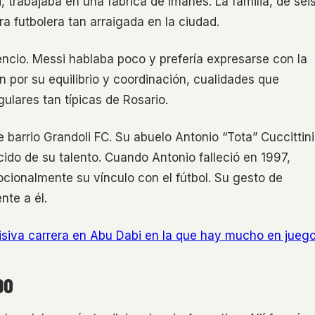
, trabajaba en una fábrica de imanes. La familia, de sei
ra futbolera tan arraigada en la ciudad.
ncio. Messi hablaba poco y prefería expresarse con la
n por su equilibrio y coordinación, cualidades que
ulares tan típicas de Rosario.
e barrio Grandoli FC. Su abuelo Antonio “Tota” Cuccittini
ido de su talento. Cuando Antonio falleció en 1997,
cionalmente su vínculo con el fútbol. Su gesto de
nte a él.
siva carrera en Abu Dabi en la que hay mucho en juego
DO