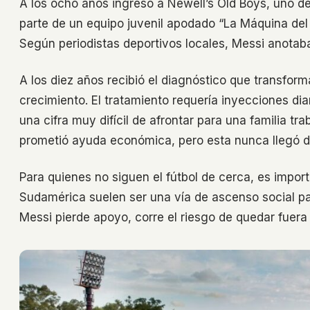
A los ocho años ingresó a Newell’s Old Boys, uno de
parte de un equipo juvenil apodado “La Máquina del
Según periodistas deportivos locales, Messi anotab
A los diez años recibió el diagnóstico que transforma
crecimiento. El tratamiento requería inyecciones di
una cifra muy difícil de afrontar para una familia tr
prometió ayuda económica, pero esta nunca llegó d
Para quienes no siguen el fútbol de cerca, es impor
Sudamérica suelen ser una vía de ascenso social p
Messi pierde apoyo, corre el riesgo de quedar fuera