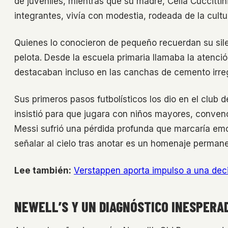
de juveniles, mientras que su madre, Celia Cuccittini
integrantes, vivía con modestia, rodeada de la cultu
Quienes lo conocieron de pequeño recuerdan su sile
pelota. Desde la escuela primaria llamaba la atenció
destacaban incluso en las canchas de cemento irreg
Sus primeros pasos futbolísticos los dio en el club d
insistió para que jugara con niños mayores, convenc
Messi sufrió una pérdida profunda que marcaría emo
señalar al cielo tras anotar es un homenaje permane
Lee también:
Verstappen aporta impulso a una deci
NEWELL’S Y UN DIAGNÓSTICO INESPERA