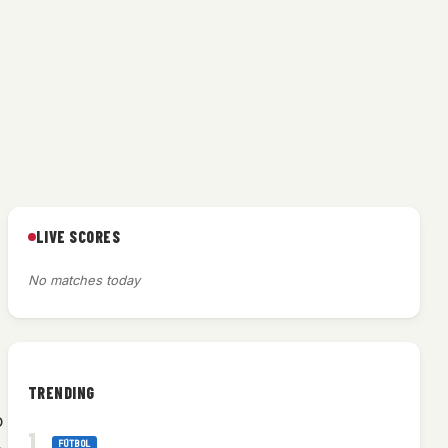
LIVE SCORES
No matches today
TRENDING
o
FÚTBOL