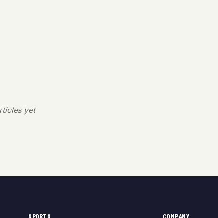
ticles yet
SPORTS
COMPANY