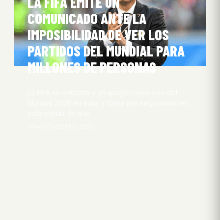
LA FIFA EMITE UN
COMUNICADO ANTE LA
IMPOSIBILIDAD DE VER LOS
PARTIDOS DEL MUNDIAL PARA
MILLONES DE PERSONAS
La FIFA se enfrenta a un apagón televisivo del
Mundial 2026 en India y China por negociaciones
estancadas, lo que…
Oliver Obel
6 May 2026