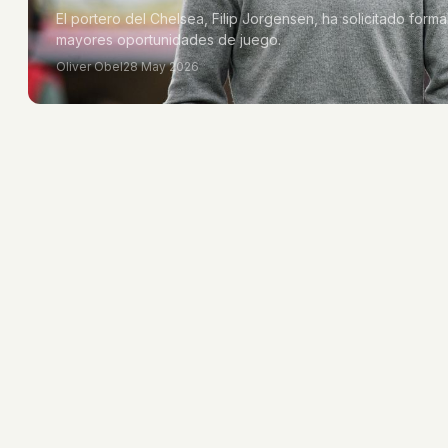
El portero del Chelsea, Filip Jorgensen, ha solicitado form
mayores oportunidades de juego.
Oliver Obel
28 May 2026