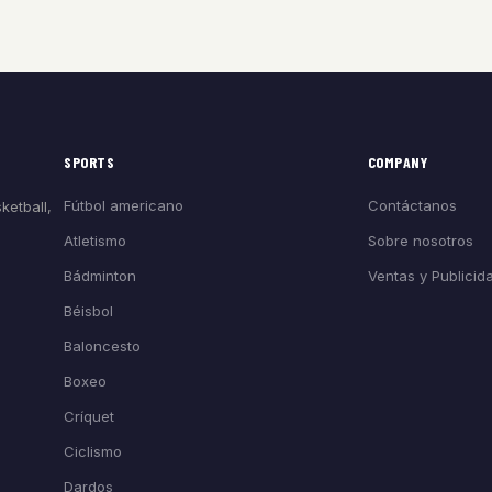
SPORTS
COMPANY
Fútbol americano
Contáctanos
ketball,
Atletismo
Sobre nosotros
Bádminton
Ventas y Publicid
Béisbol
Baloncesto
Boxeo
Críquet
Ciclismo
Dardos