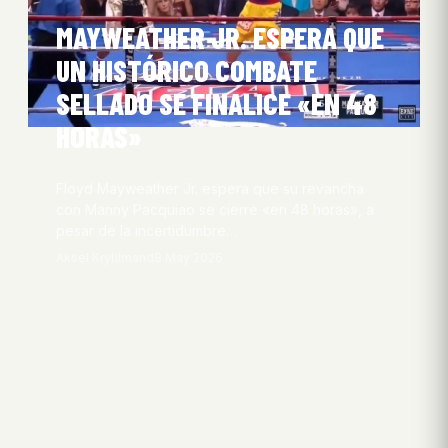
MAYWEATHER JR. ESPERA QUE
UN HISTÓRICO COMBATE
SELLADO SE FINALICE «EN 48
HORAS»
Floyd Mayweather Jr. espera que su revancha
con Manny Pacquiao se cierre «en 48 horas», a
pesar de la incertidumbre…
Aksel Kryhlmand
8 May 2026