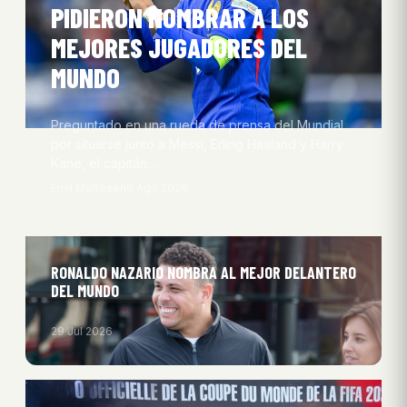
PIDIERON NOMBRAR A LOS
MEJORES JUGADORES DEL
MUNDO
Preguntado en una rueda de prensa del Mundial
por situarse junto a Messi, Erling Haaland y Harry
Kane, el capitán…
Emil Martesen
6 Ago 2026
RONALDO NAZARIO NOMBRA AL MEJOR DELANTERO
DEL MUNDO
29 Jul 2026