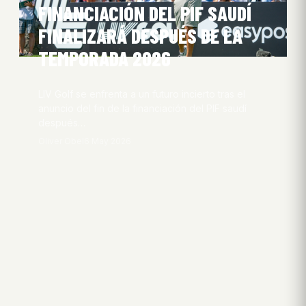
FINANCIACIÓN DEL PIF SAUDÍ
FINALIZARÁ DESPUÉS DE LA
TEMPORADA 2026
LIV Golf se enfrenta a un futuro incierto tras el
anuncio del fin de la financiación del PIF saudí
después…
Oliver Obel
6 May 2026