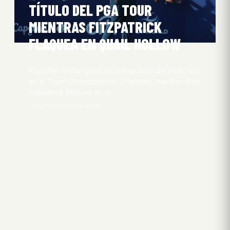
TÍTULO DEL PGA TOUR
MIENTRAS FITZPATRICK
FLAQUEA EN QUAIL HOLLOW
Kristoffer Reitan ganó su primer título del PGA Tour
en el Truist Championship, Charlotte, mientras Alex
Fitzpatrick flaqueó en la…
Oliver Obel
11 May 2026