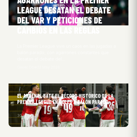
LEAGUE DESATAN EL DEBATE
DEL VAR Y PETICIONES DE
CAMBIOS EN LAS REGLAS
La Premier League vive un caos en las jugadas a
balón parado, con agarrones constantes que
desatan el debate del…
Oliver Obel
12 May 2026
EL ARSENAL BATE EL RÉCORD HISTÓRICO DE LA
PREMIER LEAGUE EN GOLES A BALÓN PARADO
30 Abr 2026