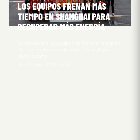
LOS EQUIPOS FRENAN MÁS
TIEMPO EN SHANGHAI PARA
RECUPERAR MÁS ENERGÍA
Se espera que los equipos de Fórmula 1 alarguen
las fases de frenado alrededor de un 20 por
ciento durante…
Aksel Kryhlmand
13 Mar 2026