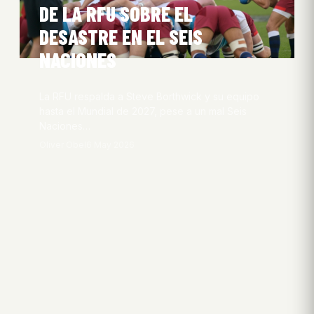
DE LA RFU SOBRE EL
DESASTRE EN EL SEIS
NACIONES
La RFU respalda a Steve Borthwick y su equipo
hasta el Mundial de 2027, pese a un mal Seis
Naciones…
Oliver Obel
6 May 2026