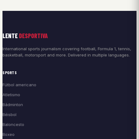
LENTE
DESPORTIVA
International sports journalism covering football, Formula 1, tennis,
basketball, motorsport and more. Delivered in multiple languages.
SPORTS
Fútbol americano
Atletismo
Bádminton
Béisbol
Baloncesto
Boxeo