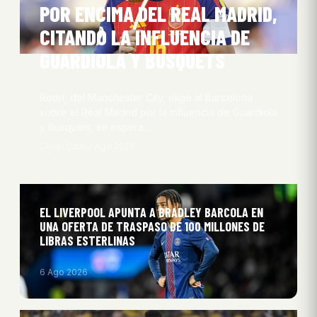
POR ENCIMA DEL REAL MADRID,
CITANDO LA INFLUENCIA DE
GUARDIOLA Y BUSQUETS
Rodri, del Manchester City, elige al Barcelona
sobre el Real Madrid por la influencia de Guardiola
y Busquets; se espera…
Oliver Obel
7 Ago 2026
EL LIVERPOOL APUNTA A BRADLEY BARCOLA EN
UNA OFERTA DE TRASPASO DE 100 MILLONES DE
LIBRAS ESTERLINAS
6 Ago 2026