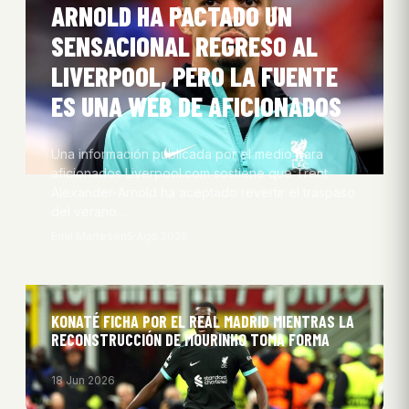
ARNOLD HA PACTADO UN
SENSACIONAL REGRESO AL
LIVERPOOL, PERO LA FUENTE
ES UNA WEB DE AFICIONADOS
Una información publicada por el medio para
aficionados Liverpool.com sostiene que Trent
Alexander-Arnold ha aceptado revertir el traspaso
del verano…
Emil Martesen
5 Ago 2026
KONATÉ FICHA POR EL REAL MADRID MIENTRAS LA
RECONSTRUCCIÓN DE MOURINHO TOMA FORMA
18 Jun 2026