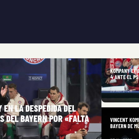
KOMPANY EXI
4 ANTE EL PS
29 Abr 2026
 EN LA DESPEDIDA DEL
S DEL BAYERN POR «FALTA
VINCENT KOM
BAYERN DE M