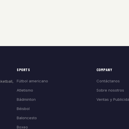
SPORTS
COMPANY
Fútbol americano
Contáctanos
ketball,
Atletismo
Sobre nosotros
Bádminton
Ventas y Publicid
Béisbol
Baloncesto
Boxeo