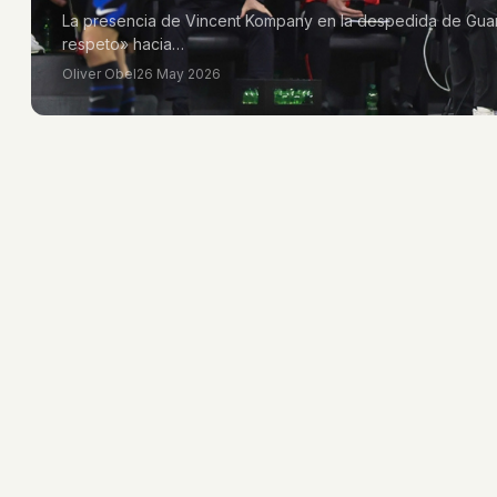
La presencia de Vincent Kompany en la despedida de Guardi
respeto» hacia…
Oliver Obel
26 May 2026