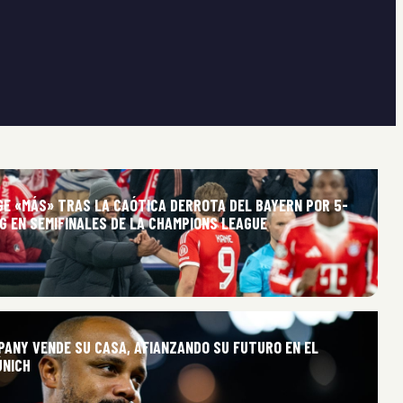
GE «MÁS» TRAS LA CAÓTICA DERROTA DEL BAYERN POR 5-
G EN SEMIFINALES DE LA CHAMPIONS LEAGUE
PANY VENDE SU CASA, AFIANZANDO SU FUTURO EN EL
ÚNICH