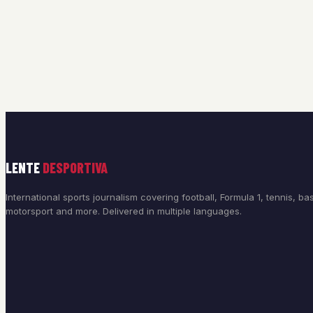
LENTE
DESPORTIVA
International sports journalism covering football, Formula 1, tennis, bas
motorsport and more. Delivered in multiple languages.