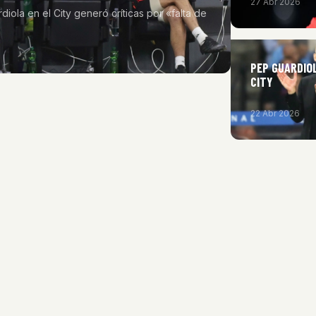
27 Abr 2026
ola en el City generó críticas por «falta de
PEP GUARDIO
CITY
22 Abr 2026