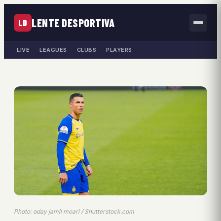
LENTE DESPORTIVA
LD
LIVE
LEAGUES
CLUBS
PLAYERS
Photo: oday jamil moari / Shutterstock.com