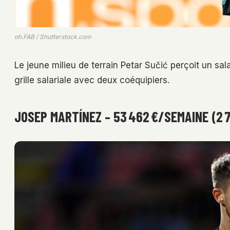
ph.FAB / Shutterstock.com
Le jeune milieu de terrain Petar Sučić perçoit un sal
grille salariale avec deux coéquipiers.
JOSEP MARTÍNEZ – 53 462 €/SEMAINE (2 