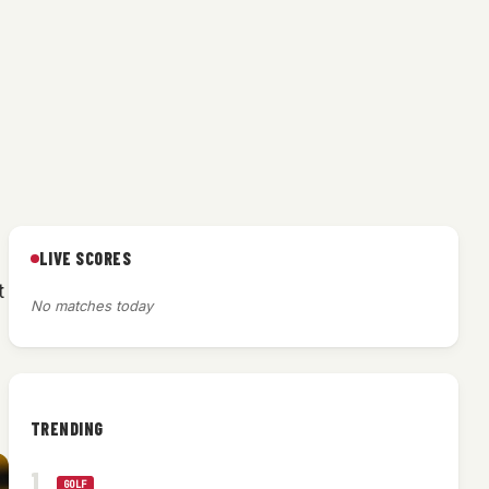
LIVE SCORES
t
No matches today
TRENDING
GOLF