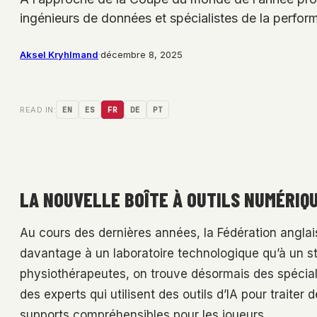
ingénieurs de données et spécialistes de la perfo
Aksel Kryhlmand
·
décembre 8, 2025
READ IN:
EN
ES
FR
DE
PT
LA NOUVELLE BOÎTE À OUTILS NUMÉRIQ
Au cours des dernières années, la Fédération angla
davantage à un laboratoire technologique qu’à un sta
physiothérapeutes, on trouve désormais des spécia
des experts qui utilisent des outils d’IA pour traite
supports compréhensibles pour les joueurs.