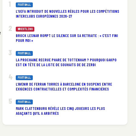
FOOTBALL
L’UEFA INTRODUIT DE NOUVELLES RÈGLES POUR LES COMPÉTITIONS
INTERCLUBS EUROPÉENNES 2026-27
WRESTLING
e
BROCK LESNAR ROMPT LE SILENCE SUR SA RETRAITE : « C’EST FINI
POUR MOI »
FOOTBALL
LA PROCHAINE RECRUE PHARE DE TOTTENHAM ? POURQUOI GAKPO
EST EN TÊTE DE LA LISTE DE SOUHAITS DE DE ZERBI
FOOTBALL
L’AVENIR DE FERRAN TORRES À BARCELONE EN SUSPENS ENTRE
EXIGENCES CONTRACTUELLES ET COMPLEXITÉS FINANCIÈRES
FOOTBALL
MARK CLATTENBURG RÉVÈLE LES CINQ JOUEURS LES PLUS
AGAÇANTS QU’IL A ARBITRÉS