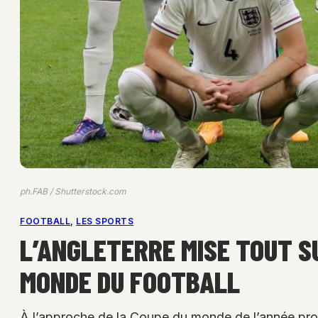
ph.FAB / Shutterstock.com
FOOTBALL
, 
LES SPORTS
L’ANGLETERRE MISE TOUT S
MONDE DU FOOTBALL
À l’approche de la Coupe du monde de l’année proch