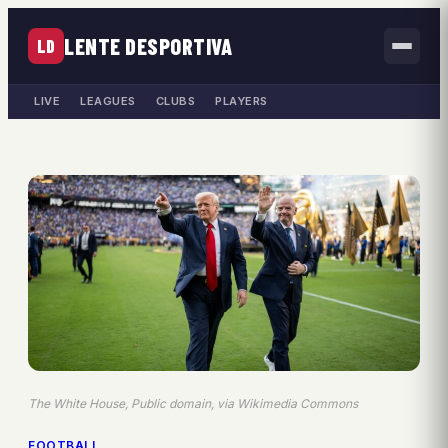
LENTE DESPORTIVA
LD
LIVE
LEAGUES
CLUBS
PLAYERS
The White House, Public domain, via Wikimedia Commons
FOOTBALL