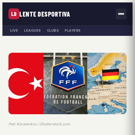
LENTE DESPORTIVA
LD
LIVE
LEAGUES
CLUBS
PLAYERS
Petr Kovalenkov / Shutterstock.com