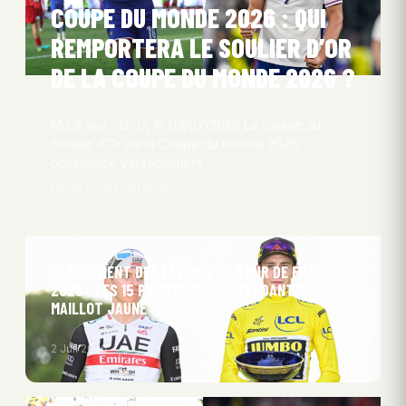
COUPE DU MONDE 2026 : QUI
REMPORTERA LE SOULIER D’OR
DE LA COUPE DU MONDE 2026 ?
Mis à jour : 12:07, le 03/07/2026 La course au
Soulier d’Or de la Coupe du monde 2026
commence véritablement…
Oliver Obel
3 Juil 2026
CLASSEMENT DES FAVORIS DU TOUR DE FRANCE
2026 : LES 15 PRINCIPAUX PRÉTENDANTS AU
MAILLOT JAUNE
2 Juil 2026