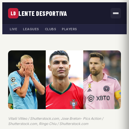
LENTE DESPORTIVA
LD
LIVE
LEAGUES
CLUBS
PLAYERS
Vitalii Vitleo / Shutterstock.com, Jose Breton- Pics Action /
Shutterstock.com, Ringo Chiu / Shutterstock.com