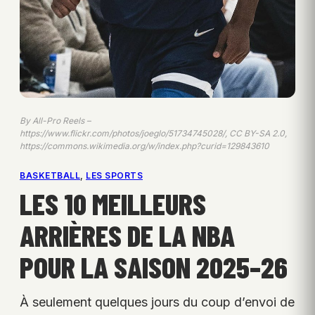
By All-Pro Reels –
https://www.flickr.com/photos/joeglo/51734745028/, CC BY-SA 2.0,
https://commons.wikimedia.org/w/index.php?curid=129843610
BASKETBALL
, 
LES SPORTS
LES 10 MEILLEURS
ARRIÈRES DE LA NBA
POUR LA SAISON 2025–26
À seulement quelques jours du coup d’envoi de