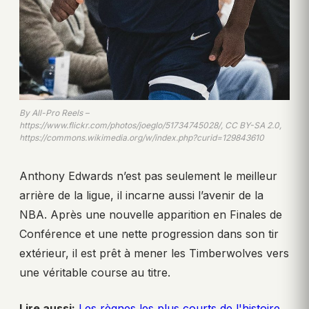
By All-Pro Reels –
https://www.flickr.com/photos/joeglo/51734745028/, CC BY-SA 2.0,
https://commons.wikimedia.org/w/index.php?curid=129843610
Anthony Edwards n’est pas seulement le meilleur
arrière de la ligue, il incarne aussi l’avenir de la
NBA. Après une nouvelle apparition en Finales de
Conférence et une nette progression dans son tir
extérieur, il est prêt à mener les Timberwolves vers
une véritable course au titre.
Lire aussi:
Les règnes les plus courts de l'histoire