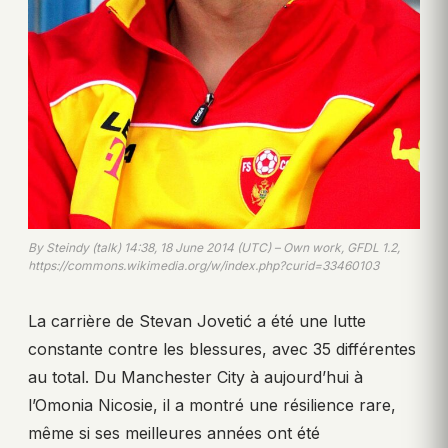
By Steindy (talk) 14:38, 18 June 2014 (UTC) – Own work, GFDL 1.2,
https://commons.wikimedia.org/w/index.php?curid=33460103
La carrière de Stevan Jovetić a été une lutte
constante contre les blessures, avec 35 différentes
au total. Du Manchester City à aujourd’hui à
l’Omonia Nicosie, il a montré une résilience rare,
même si ses meilleures années ont été