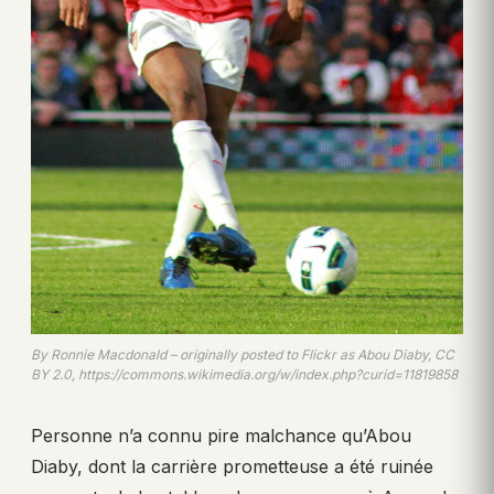
By Ronnie Macdonald – originally posted to Flickr as Abou Diaby, CC
BY 2.0, https://commons.wikimedia.org/w/index.php?curid=11819858
Personne n’a connu pire malchance qu’Abou
Diaby, dont la carrière prometteuse a été ruinée