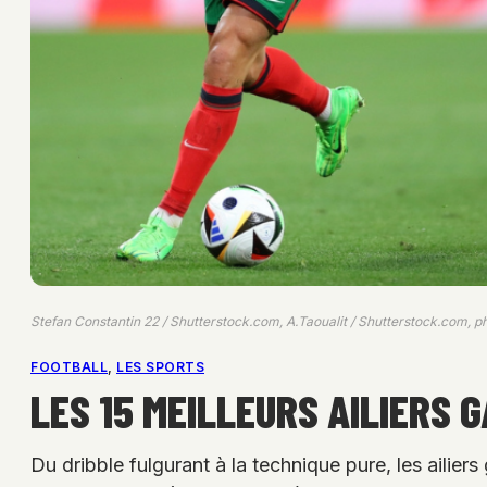
Stefan Constantin 22 / Shutterstock.com, A.Taoualit / Shutterstock.com, p
FOOTBALL
, 
LES SPORTS
LES 15 MEILLEURS AILIERS 
Du dribble fulgurant à la technique pure, les ailie