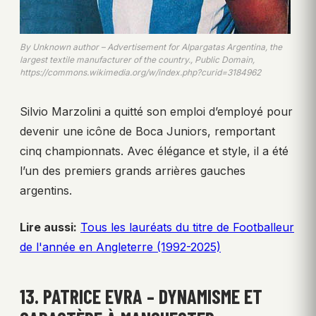
By Unknown author – Advertisement for Alpargatas Argentina, the
largest textile manufacturer of the country., Public Domain,
https://commons.wikimedia.org/w/index.php?curid=3184962
Silvio Marzolini a quitté son emploi d’employé pour
devenir une icône de Boca Juniors, remportant
cinq championnats. Avec élégance et style, il a été
l’un des premiers grands arrières gauches
argentins.
Lire aussi:
Tous les lauréats du titre de Footballeur
de l'année en Angleterre (1992-2025)
13. PATRICE EVRA – DYNAMISME ET