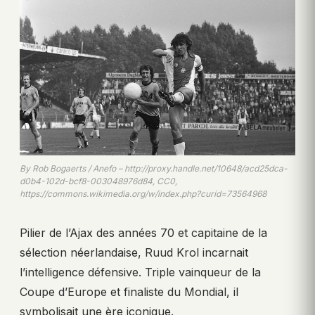
By Rob Bogaerts / Anefo – http://proxy.handle.net/10648/acd25dca-
d0b4-102d-bcf8-003048976d84, CC0,
https://commons.wikimedia.org/w/index.php?curid=73564968
Pilier de l’Ajax des années 70 et capitaine de la
sélection néerlandaise, Ruud Krol incarnait
l’intelligence défensive. Triple vainqueur de la
Coupe d’Europe et finaliste du Mondial, il
symbolisait une ère iconique.