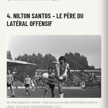
4. NILTON SANTOS – LE PÈRE DU
LATÉRAL OFFENSIF
By Rob Bogaerts / Anefo – http://proxy.handle.net/10648/acd25dca-
d0b4-102d-bcf8-003048976d84, CC0,