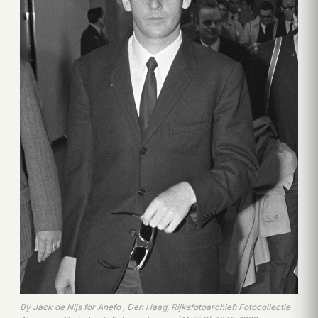
By Jack de Nijs for Anefo , Den Haag, Rijksfotoarchief: Fotocollectie