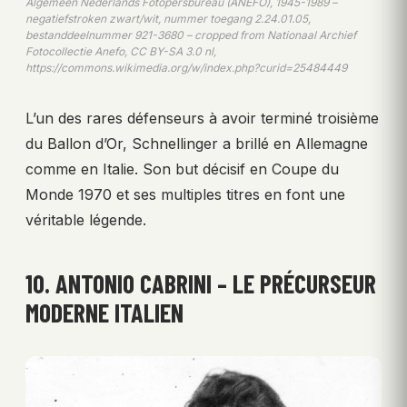
Algemeen Nederlands Fotopersbureau (ANEFO), 1945-1989 –
negatiefstroken zwart/wit, nummer toegang 2.24.01.05,
bestanddeelnummer 921-3680 – cropped from Nationaal Archief
Fotocollectie Anefo, CC BY-SA 3.0 nl,
https://commons.wikimedia.org/w/index.php?curid=25484449
L’un des rares défenseurs à avoir terminé troisième
du Ballon d’Or, Schnellinger a brillé en Allemagne
comme en Italie. Son but décisif en Coupe du
Monde 1970 et ses multiples titres en font une
véritable légende.
10. ANTONIO CABRINI – LE PRÉCURSEUR
MODERNE ITALIEN