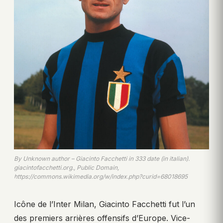
By Unknown author – Giacinto Facchetti in 333 date (in italian).
giacintofacchetti.org., Public Domain,
https://commons.wikimedia.org/w/index.php?curid=68018695
Icône de l’Inter Milan, Giacinto Facchetti fut l’un
des premiers arrières offensifs d’Europe. Vice-