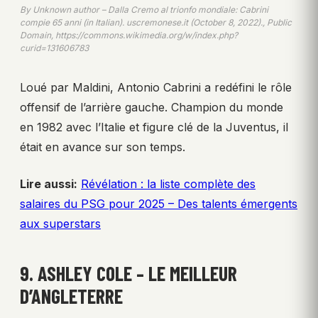
By Unknown author – Dalla Cremo al trionfo mondiale: Cabrini
compie 65 anni (in Italian). uscremonese.it (October 8, 2022)., Public
Domain, https://commons.wikimedia.org/w/index.php?
curid=131606783
Loué par Maldini, Antonio Cabrini a redéfini le rôle
offensif de l’arrière gauche. Champion du monde
en 1982 avec l’Italie et figure clé de la Juventus, il
était en avance sur son temps.
Lire aussi:
Révélation : la liste complète des
salaires du PSG pour 2025 – Des talents émergents
aux superstars
9. ASHLEY COLE – LE MEILLEUR
D’ANGLETERRE