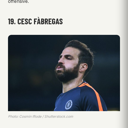
offensive.
19. CESC FÀBREGAS
Photo: Cosmin Iftode / Shutterstock.com