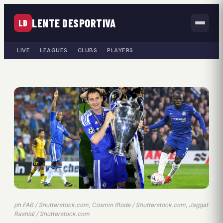
LENTE DESPORTIVA
LD
LIVE
LEAGUES
CLUBS
PLAYERS
ph.FAB / Shutterstock.com, Cosmin Iftode / Shutterstock.com, Jaggat
Rashidi / Shutterstock.com