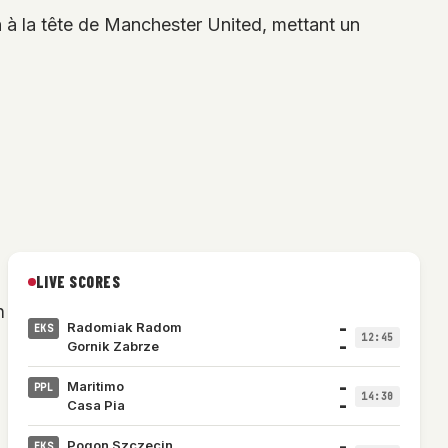
h à la tête de Manchester United, mettant un
LIVE SCORES
n
–
Radomiak Radom
EKS
12:45
–
Gornik Zabrze
–
Maritimo
PPL
14:30
–
Casa Pia
–
Pogon Szczecin
EKS