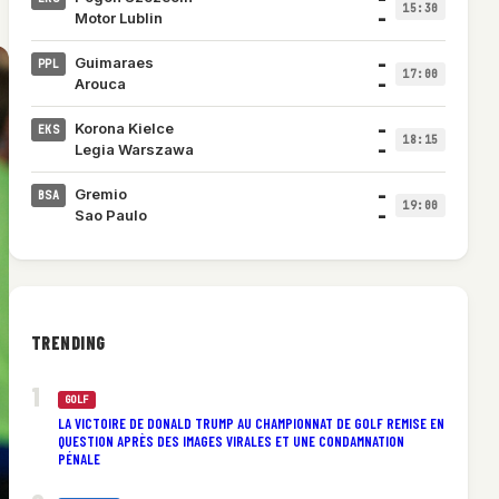
15:30
–
Motor Lublin
–
Guimaraes
PPL
17:00
–
Arouca
–
Korona Kielce
EKS
18:15
–
Legia Warszawa
–
Gremio
BSA
19:00
–
Sao Paulo
TRENDING
GOLF
LA VICTOIRE DE DONALD TRUMP AU CHAMPIONNAT DE GOLF REMISE EN
QUESTION APRÈS DES IMAGES VIRALES ET UNE CONDAMNATION
PÉNALE