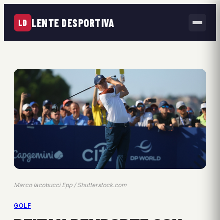
LENTE DESPORTIVA
LD
Marco Iacobucci Epp / Shutterstock.com
GOLF