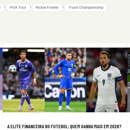
, 
, 
, 
d
PGA Tour
Rickie Fowler
Truist Championship
A ELITE FINANCEIRA DO FUTEBOL: QUEM GANHA MAIS EM 2026?