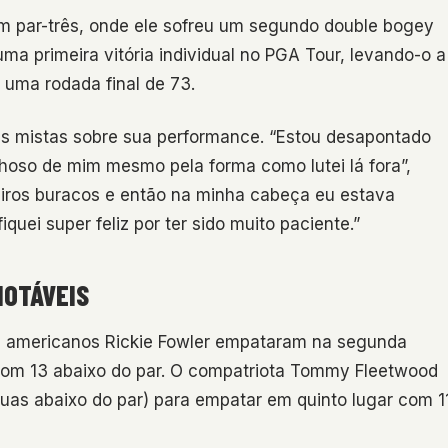
 um par-três, onde ele sofreu um segundo double bogey
uma primeira vitória individual no PGA Tour, levando-o a
 uma rodada final de 73.
es mistas sobre sua performance. “Estou desapontado
hoso de mim mesmo pela forma como lutei lá fora”,
meiros buracos e então na minha cabeça eu estava
quei super feliz por ter sido muito paciente.”
NOTÁVEIS
ãs americanos Rickie Fowler empataram na segunda
 com 13 abaixo do par. O compatriota Tommy Fleetwood
as abaixo do par) para empatar em quinto lugar com 1