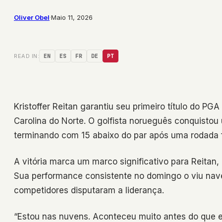
Oliver Obel
·
Maio 11, 2026
READ IN:
EN
ES
FR
DE
PT
Kristoffer Reitan garantiu seu primeiro título do PG
Carolina do Norte. O golfista norueguês conquistou
terminando com 15 abaixo do par após uma rodada f
A vitória marca um marco significativo para Reitan
Sua performance consistente no domingo o viu nave
competidores disputaram a liderança.
“Estou nas nuvens. Aconteceu muito antes do que e