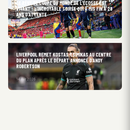
LE RÊVE DE COUPE DU MONDE DE L’ÉCOSSE EST
VIVANT : L’INCROYABLE SOIRÉE QUI A MIS FIN À 28
ANS D’ATTENTE
15 Juin 2026
LIVERPOOL REMET KOSTAS TSIMIKAS AU CENTRE
DU PLAN APRÈS LE DÉPART ANNONCÉ D’ANDY
ROBERTSON
14 Avr 2026