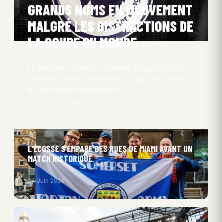
GRANDS NOMS EN MOUVEMENT
MALGRÉ LES DISTRACTIONS DE
LA COUPE DU MONDE
Le mercato estival de la Premier League 2026/27
est ouvert, avec des départs de joueurs majeurs
et des sommes importantes…
Oliver Obel
25 Juin 2026
L’ÉCOSSE S’EMPARE DES RUES DE MIAMI AVANT UN
MATCH HISTORIQUE
24 Juin 2026