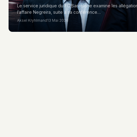
Le service juridique du FC Barcelone examine les allégati
l’affaire Negreira, suite à sa conférence…
Aksel Kryhlmand
13 Mai 2026