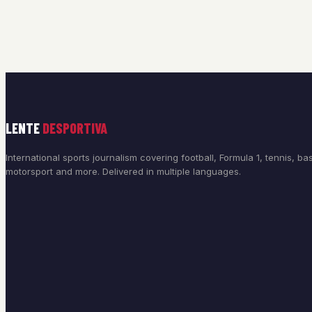
LENTE
DESPORTIVA
International sports journalism covering football, Formula 1, tennis, bas
motorsport and more. Delivered in multiple languages.