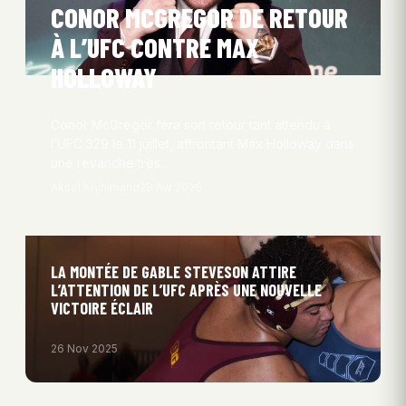
CONOR MCGREGOR DE RETOUR
À L’UFC CONTRE MAX
HOLLOWAY
Conor McGregor fera son retour tant attendu à
l’UFC 329 le 11 juillet, affrontant Max Holloway dans
une revanche très…
Aksel Kryhlmand
28 Avr 2026
LA MONTÉE DE GABLE STEVESON ATTIRE
L’ATTENTION DE L’UFC APRÈS UNE NOUVELLE
VICTOIRE ÉCLAIR
26 Nov 2025