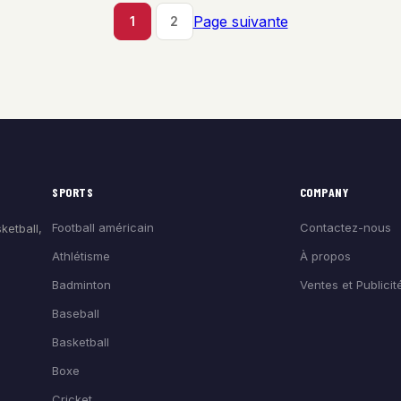
Page suivante
1
2
SPORTS
COMPANY
Football américain
Contactez-nous
ketball,
Athlétisme
À propos
Badminton
Ventes et Publicit
Baseball
Basketball
Boxe
Cricket