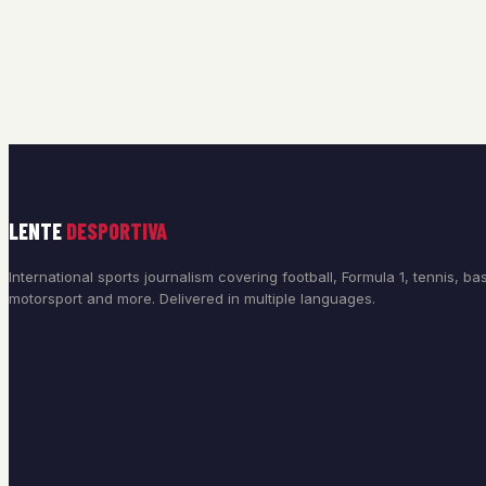
LENTE
DESPORTIVA
International sports journalism covering football, Formula 1, tennis, bas
motorsport and more. Delivered in multiple languages.