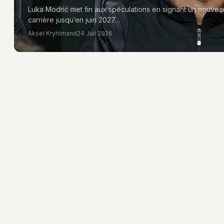
Luka Modrić met fin aux spéculations en signant un nouveau
carrière jusqu’en juin 2027…
Aksel Kryhlmand
24 Juil 2026