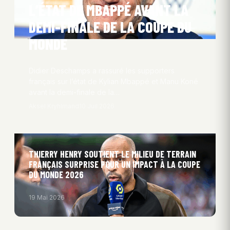
L’ÉTAT DE MBAPPÉ AVANT LA
DEMI-FINALE DE LA COUPE DU
MONDE
Didier Deschamps a rassuré les supporters
français sur l’état de Kylian Mbappé et Manu Koné
avant la demi-finale de la…
Aksel Kryhlmand
10 Juil 2026
THIERRY HENRY SOUTIENT LE MILIEU DE TERRAIN
FRANÇAIS SURPRISE POUR UN IMPACT À LA COUPE
DU MONDE 2026
19 Mai 2026