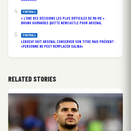
FOOTBALL
« L’UNE DES DÉCISIONS LES PLUS DIFFICILES DE MA VIE » :
BRUNO GUIMARÃES QUITTE NEWCASTLE POUR ARSENAL
FOOTBALL
LEBOEUF VOIT ARSENAL CONSERVER SON TITRE MAIS PRÉVIENT :
«PERSONNE NE PEUT REMPLACER SALIBA»
RELATED STORIES