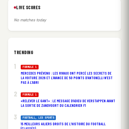
LIVE SCORES
No matches today
TRENDING
FORMULE 1
MERCEDES PRÉVENU : LES RIVAUX ONT PERCÉ LES SECRETS DE
LA VOITURE 2026 ET L’AVANCE DE 50 POINTS D’ANTONELLI N’EST
PAS À L’ABRI
FORMULE 1
«RELEVER LE GANT» : LE MESSAGE D’ADIEU DE VERSTAPPEN AVANT
LA SORTIE DE ZANDVOORT DU CALENDRIER F1
FOOTBALL
, 
LES SPORTS
15 MEILLEURS AILIERS DROITS DE L’HISTOIRE DU FOOTBALL
(CLASSÉS)