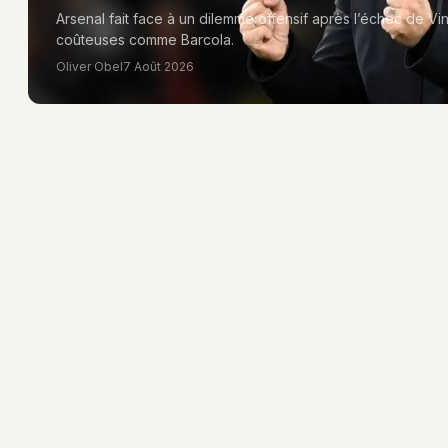
Arsenal fait face à un dilemme offensif après l’échec de Vin
coûteuses comme Barcola.
Oliver Obel
7 Août 2026