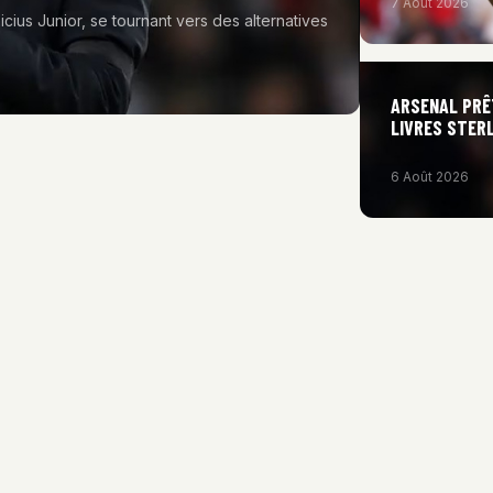
7 Août 2026
icius Junior, se tournant vers des alternatives
ARSENAL PRÊ
LIVRES STERL
6 Août 2026