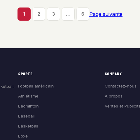
Page suivante
1
2
3
…
6
SPORTS
COMPANY
Football américain
Contactez-nous
ketball,
Athlétisme
À propos
Badminton
Ventes et Publicit
Baseball
Basketball
Boxe