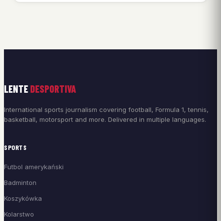
LENTE
DESPORTIVA
International sports journalism covering football, Formula 1, tennis,
basketball, motorsport and more. Delivered in multiple languages.
SPORTS
Futbol amerykański
Badminton
Koszykówka
Kolarstwo