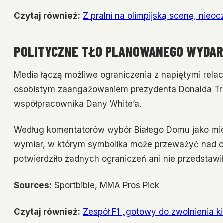
Czytaj również:
Z pralni na olimpijską scenę, nieo
POLITYCZNE TŁO PLANOWANEGO WYDAR
Media łączą możliwe ograniczenia z napiętymi rela
osobistym zaangażowaniem prezydenta Donalda Tr
współpracownika Dany White’a.
Według komentatorów wybór Białego Domu jako miej
wymiar, w którym symbolika może przeważyć nad czy
potwierdziło żadnych ograniczeń ani nie przedstawiło
Sources:
Sportbible, MMA Pros Pick
Czytaj również:
Zespół F1 „gotowy do zwolnienia k