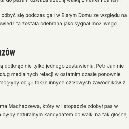
nta do pasa i rozważa trzecią walkę z Petrem Janem.
y odbyć się podczas gali w Białym Domu ze względu na
owiedź ta została odebrana jako sygnał możliwego
TRZÓW
ą dotknąć nie tylko jednego zestawienia. Petr Jan nie
ług medialnych relacji w ostatnim czasie ponownie
a mogłyby objąć także innych czołowych zawodników z
ama Machaczewa, który w listopadzie zdobył pas w
ch byłby naturalnym kandydatem do walki na tak głośnej