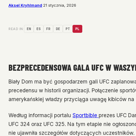
Aksel Kryhlmand
·
21 stycznia, 2026
READ IN:
EN
ES
FR
DE
PT
PL
BEZPRECEDENSOWA GALA UFC W WASZY
Biały Dom ma być gospodarzem gali UFC zaplanowa
precedensu w historii organizacji. Połączenie sport
amerykańskiej władzy przyciąga uwagę kibiców na 
Według informacji portalu
Sportbible
prezes UFC Dan
UFC 324 oraz UFC 325. Na tym etapie nie ogłoszono
nie ujawniła szczegółów dotyczących uczestników.