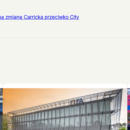
ną zmianę Carricka przeciwko City