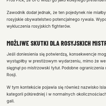
Pros Pick, że UFC widzi go jako kolejnego pretende
Zawodnik dodał jednak, że ten pojedynek nie miałb
rosyjskie obywatelstwo potencjalnego rywala. Wyp
wykluczenia rosyjskich fighterów.
MOŻLIWE SKUTKI DLA ROSYJSKICH MIS
Jeśli doniesienia się potwierdzą, konsekwencje mog
wystąpiłby w prestiżowym wydarzeniu, mimo że wed
sięgnął po mistrzowski tytuł. Podobne ograniczeni
Rosji.
W tym kontekście pojawia się również nazwisko Isl
kategorii półśredniej i w normalnych okolicznościa
gali.