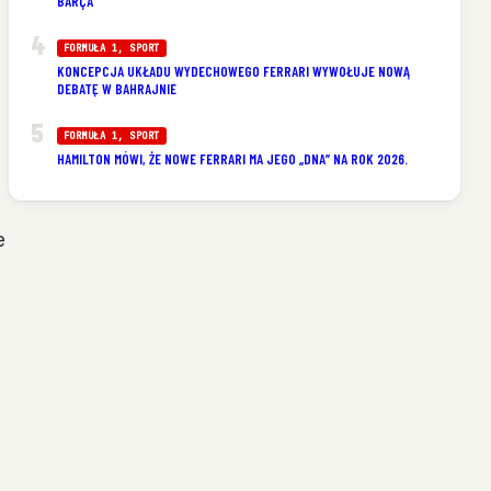
BARÇA
FORMUŁA 1
, 
SPORT
KONCEPCJA UKŁADU WYDECHOWEGO FERRARI WYWOŁUJE NOWĄ
DEBATĘ W BAHRAJNIE
FORMUŁA 1
, 
SPORT
HAMILTON MÓWI, ŻE NOWE FERRARI MA JEGO „DNA” NA ROK 2026.
e