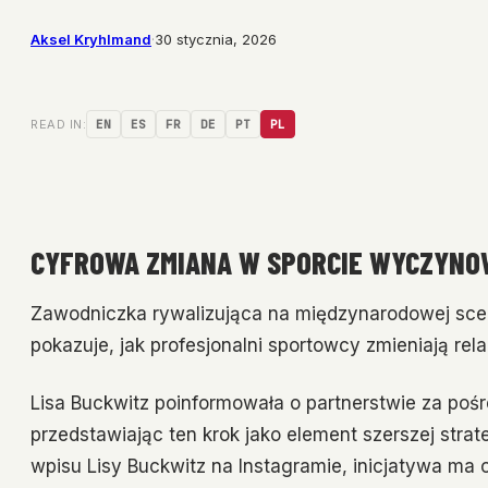
Aksel Kryhlmand
·
30 stycznia, 2026
READ IN:
EN
ES
FR
DE
PT
PL
CYFROWA ZMIANA W SPORCIE WYCZYN
Zawodniczka rywalizująca na międzynarodowej scen
pokazuje, jak profesjonalni sportowcy zmieniają rela
Lisa Buckwitz poinformowała o partnerstwie za po
przedstawiając ten krok jako element szerszej strat
wpisu Lisy Buckwitz na Instagramie, inicjatywa ma o