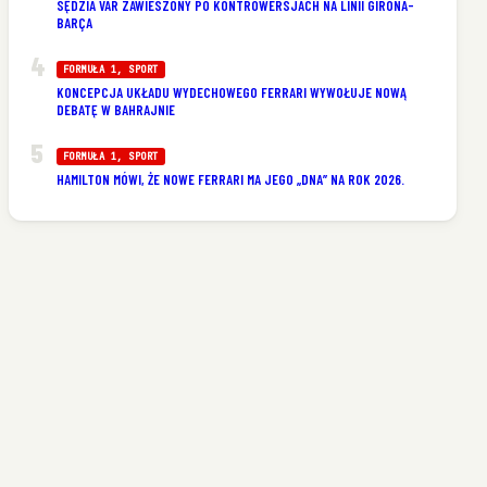
SĘDZIA VAR ZAWIESZONY PO KONTROWERSJACH NA LINII GIRONA-
BARÇA
FORMUŁA 1
, 
SPORT
KONCEPCJA UKŁADU WYDECHOWEGO FERRARI WYWOŁUJE NOWĄ
DEBATĘ W BAHRAJNIE
FORMUŁA 1
, 
SPORT
HAMILTON MÓWI, ŻE NOWE FERRARI MA JEGO „DNA” NA ROK 2026.
e