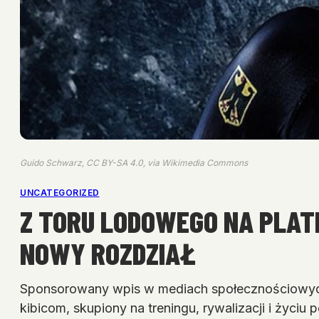
Guido Schwarz, CC BY-SA 4.0, via Wikimedia Commons
UNCATEGORIZED
Z TORU LODOWEGO NA PLA
NOWY ROZDZIAŁ
Sponsorowany wpis w mediach społecznościowych
kibicom, skupiony na treningu, rywalizacji i życiu 