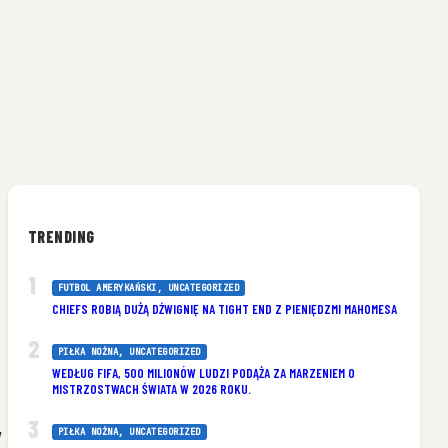
TRENDING
FUTBOL AMERYKAŃSKI
, 
UNCATEGORIZED
CHIEFS ROBIĄ DUŻĄ DŹWIGNIĘ NA TIGHT END Z PIENIĘDZMI MAHOMESA
PIŁKA NOŻNA
, 
UNCATEGORIZED
WEDŁUG FIFA, 500 MILIONÓW LUDZI PODĄŻA ZA MARZENIEM O
MISTRZOSTWACH ŚWIATA W 2026 ROKU.
,
PIŁKA NOŻNA
, 
UNCATEGORIZED