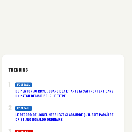
TRENDING
FOOTBALL
DU MENTOR AU RIVAL : GUARDIOLA ET ARTETA S’AFFRONTENT DANS
UN MATCH DÉCISIF POUR LE TITRE
e
FOOTBALL
LE RECORD DE LIONEL MESSI EST SI ABSURDE QU’IL FAIT PARAÎTRE
CRISTIANO RONALDO ORDINAIRE
FORMULE 1