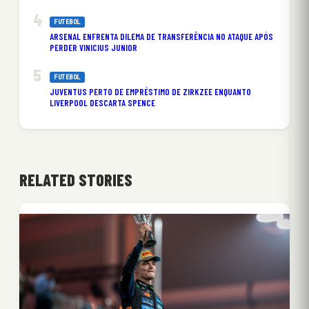
FUTEBOL
ARSENAL ENFRENTA DILEMA DE TRANSFERÊNCIA NO ATAQUE APÓS
PERDER VINICIUS JUNIOR
FUTEBOL
JUVENTUS PERTO DE EMPRÉSTIMO DE ZIRKZEE ENQUANTO
LIVERPOOL DESCARTA SPENCE
RELATED STORIES