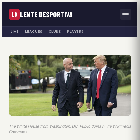
LENTE DESPORTIVA
LD
LIVE
LEAGUES
CLUBS
PLAYERS
The White House from Washington, DC, Public domain, via Wikimedia
Commons