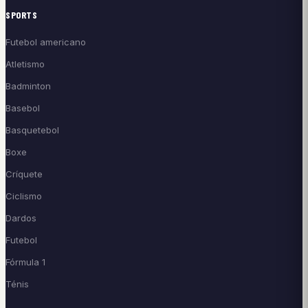
SPORTS
Futebol americano
Atletismo
Badminton
Basebol
Basquetebol
Boxe
Críquete
Ciclismo
Dardos
Futebol
Fórmula 1
Ténis