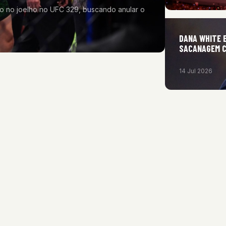
o no joelho no UFC 329, buscando anular o
DANA WHITE E
SACANAGEM C
14 Jul 2026