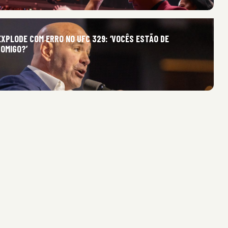
XPLODE COM ERRO NO UFC 329: ‘VOCÊS ESTÃO DE
OMIGO?’