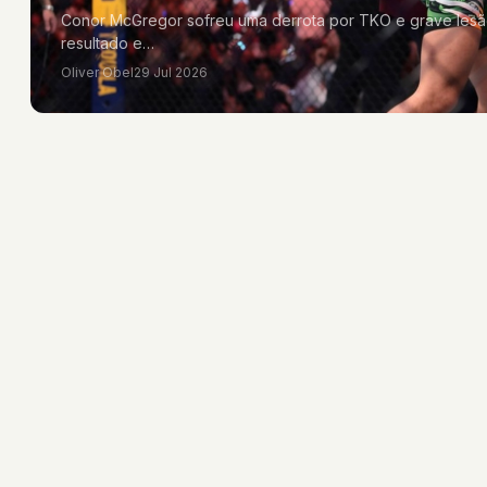
Conor McGregor sofreu uma derrota por TKO e grave lesã
resultado e…
Oliver Obel
29 Jul 2026