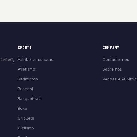
SPORTS
COMPANY
Futebol americano
Contacta-nos
ketball,
Atletismo
Sobre nós
Badminton
Vendas e Publici
Basebol
Basquetebol
Boxe
Críquete
Ciclismo