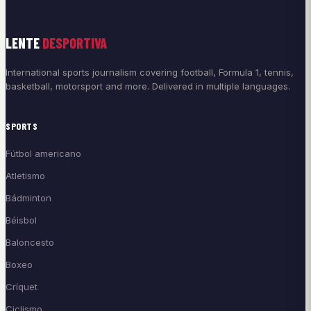
LENTE
DESPORTIVA
International sports journalism covering football, Formula 1, tennis,
basketball, motorsport and more. Delivered in multiple languages.
SPORTS
Fútbol americano
Atletismo
Bádminton
Béisbol
Baloncesto
Boxeo
Críquet
Ciclismo