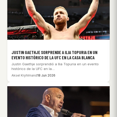
JUSTIN GAETHJE SORPRENDE A ILIA TOPURIA EN UN
EVENTO HISTÓRICO DE LA UFC EN LA CASA BLANCA
Justin Gaethje sorprendió a Ilia Topuria en un evento
histórico de la UFC en la…
Aksel Kryhlmand
18 Jun 2026