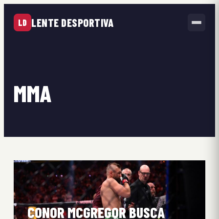
LENTE DESPORTIVA
LD
MMA
CONOR MCGREGOR BUSCA