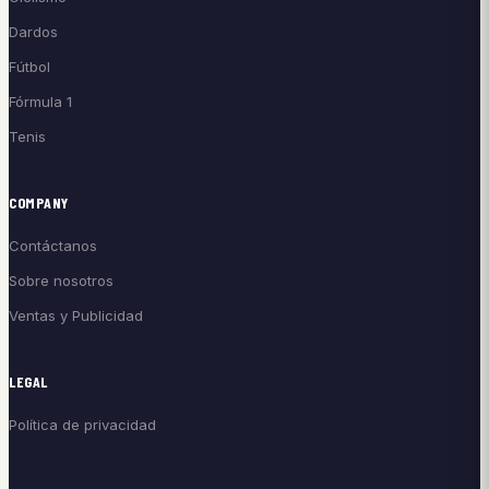
Dardos
Fútbol
Fórmula 1
Tenis
COMPANY
Contáctanos
Sobre nosotros
Ventas y Publicidad
LEGAL
Política de privacidad