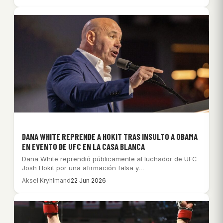
DANA WHITE REPRENDE A HOKIT TRAS INSULTO A OBAMA
EN EVENTO DE UFC EN LA CASA BLANCA
Dana White reprendió públicamente al luchador de UFC
Josh Hokit por una afirmación falsa y…
Aksel Kryhlmand
22 Jun 2026