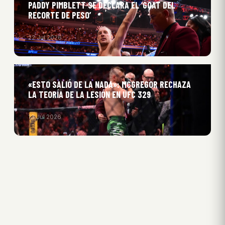
PADDY PIMBLETT SE DECLARA EL ‘GOAT DEL
RECORTE DE PESO’
22 Jul 2026
«ESTO SALIÓ DE LA NADA»: MCGREGOR RECHAZA
LA TEORÍA DE LA LESIÓN EN UFC 329
13 Jul 2026