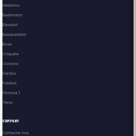
Atletismo
Badminton
Basebol
Basquetebol
Boxe
Críquete
Ciclismo
Dardos
Futebol
Fórmula 1
Ténis
COMPANY
Contacta-nos